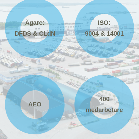
Ägare:
ISO:
DFDS & CLdN
9004 & 14001
400
AEO
medarbetare