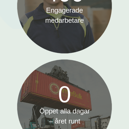
Engagerade
medarbetare
3
0
6
5
Öppet alla dagar
– året runt